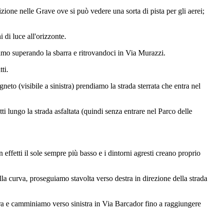
ione nelle Grave ove si può vedere una sorta di pista per gli aerei;
 di luce all'orizzonte.
amo superando la sbarra e ritrovandoci in Via Murazzi.
ti.
to (visibile a sinistra) prendiamo la strada sterrata che entra nel
ti lungo la strada asfaltata (quindi senza entrare nel Parco delle
fetti il sole sempre più basso e i dintorni agresti creano proprio
ella curva, proseguiamo stavolta verso destra in direzione della strada
rra e camminiamo verso sinistra in Via Barcador fino a raggiungere