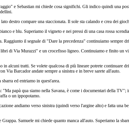
aggio" e Sebastian mi chiede cosa significhi. Gli indico quindi una posiz
dellini.
l lato destro compare una staccionata. Il sole sta calando e crea dei giochi
bianco e blu. Superiamo il vigneto e nei pressi di una casa rossa scendi
ta. Raggiunto il segnale di "Dare la precedenza" continuiamo sempre drit
bri di Via Murazzi" e un crocefisso ligneo. Continuiamo e finito un vigne
in alcuni tratti. Se volete qualcosa di più lineare potrete continuare drit
con Via Barcador andate sempre a sinistra e in breve sarete all'auto.
sbarra ed entriamo in quest'area.
 "Ma papà qua siamo nella Savana, è come i documentari della TV"; in ef
iraffa o un ippopotamo.
cazione andiamo verso sinistra (quindi verso l'argine alto) e fatta una b
Monte Grappa. Samuele mi chiede quanto manca all'auto. Superiamo la sba