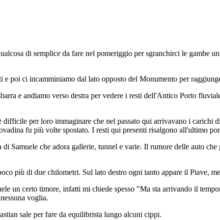
qualcosa di semplice da fare nel pomeriggio per sgranchirci le gambe un
 e poi ci incamminiamo dal lato opposto del Monumento per raggiungere
arra e andiamo verso destra per vedere i resti dell'Antico Porto fluvial
difficile per loro immaginare che nel passato qui arrivavano i carichi d
Lovadina fu più volte spostato. I resti qui presenti risalgono all'ultimo po
 di Samuele che adora gallerie, tunnel e varie. Il rumore delle auto che 
 più di due chilometri. Sul lato destro ogni tanto appare il Piave, ment
le un certo timore, infatti mi chiede spesso "Ma sta arrivando il tempo
 nessuna voglia.
tian sale per fare da equilibrista lungo alcuni cippi.