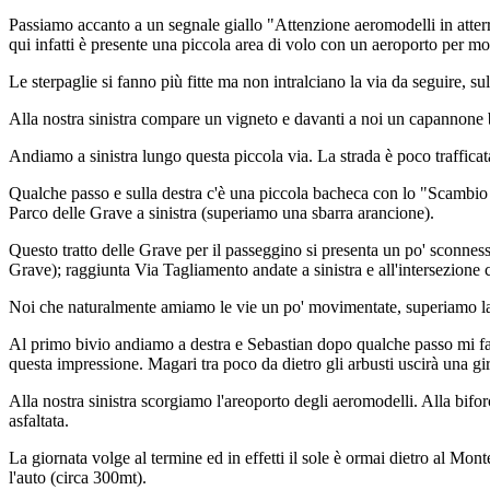
Passiamo accanto a un segnale giallo "Attenzione aeromodelli in atterr
qui infatti è presente una piccola area di volo con un aeroporto per mo
Le sterpaglie si fanno più fitte ma non intralciano la via da seguire, su
Alla nostra sinistra compare un vigneto e davanti a noi un capannone 
Andiamo a sinistra lungo questa piccola via. La strada è poco traffica
Qualche passo e sulla destra c'è una piccola bacheca con lo "Scambio li
Parco delle Grave a sinistra (superiamo una sbarra arancione).
Questo tratto delle Grave per il passeggino si presenta un po' sconnesso 
Grave); raggiunta Via Tagliamento andate a sinistra e all'intersezione 
Noi che naturalmente amiamo le vie un po' movimentate, superiamo la 
Al primo bivio andiamo a destra e Sebastian dopo qualche passo mi fa:
questa impressione. Magari tra poco da dietro gli arbusti uscirà una g
Alla nostra sinistra scorgiamo l'areoporto degli aeromodelli. Alla bifor
asfaltata.
La giornata volge al termine ed in effetti il sole è ormai dietro al 
l'auto (circa 300mt).