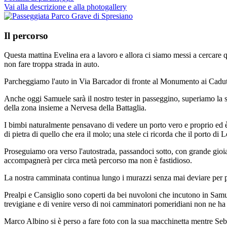
Vai alla descrizione e alla photogallery
Il percorso
Questa mattina Evelina era a lavoro e allora ci siamo messi a cercare 
non fare troppa strada in auto.
Parcheggiamo l'auto in Via Barcador di fronte al Monumento ai Caduti
Anche oggi Samuele sarà il nostro tester in passeggino, superiamo la sb
della zona insieme a Nervesa della Battaglia.
I bimbi naturalmente pensavano di vedere un porto vero e proprio ed è 
di pietra di quello che era il molo; una stele ci ricorda che il porto di 
Proseguiamo ora verso l'autostrada, passandoci sotto, con grande gioia
accompagnerà per circa metà percorso ma non è fastidioso.
La nostra camminata continua lungo i murazzi senza mai deviare per poco
Prealpi e Cansiglio sono coperti da bei nuvoloni che incutono in Samue
trevigiane e di venire verso di noi camminatori pomeridiani non ne ha
Marco Albino si è perso a fare foto con la sua macchinetta mentre Sebas