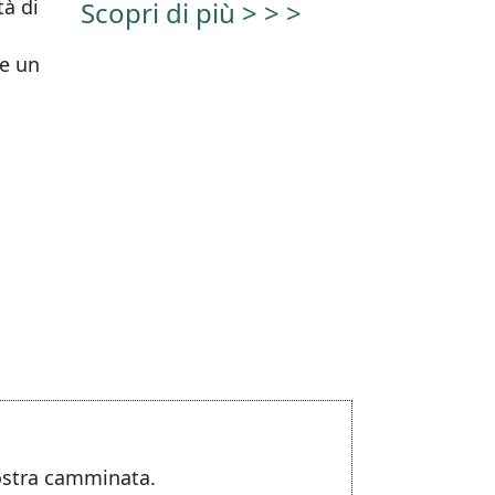
tà di
Scopri di più > > >
me un
nostra camminata.