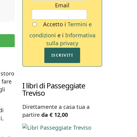
Email
Accetto i
Termini e
condizioni
e i
Informativa
sulla privacy
ISCRIVITI
istoro
 fare
I libri di Passeggiate
gli
Treviso
Direttamente a casa tua a
di
partire
da € 12,00
i,