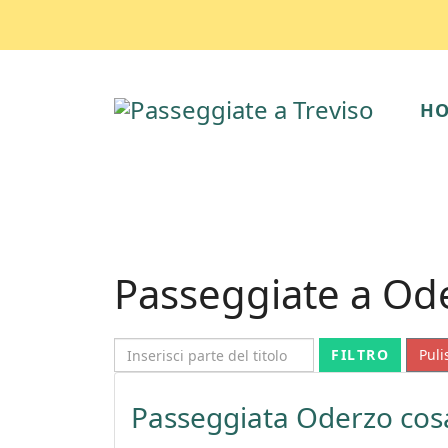
H
Passeggiate a Od
Inserisci parte del titolo
FILTRO
Puli
Passeggiata Oderzo cos