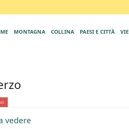
OME
MONTAGNA
COLLINA
PAESI E CITTÀ
VI
erzo
sci
a vedere