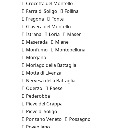
Crocetta del Montello
Farra di Soligo
Follina
Fregona
Fonte
Giavera del Montello
Istrana
Loria
Maser
Maserada
Miane
Monfumo
Montebelluna
Morgano
Moriago della Battaglia
Motta di Livenza
Nervesa della Battaglia
Oderzo
Paese
Pederobba
Pieve del Grappa
Pieve di Soligo
Ponzano Veneto
Possagno
Povegliano