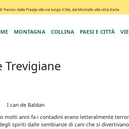
Treviso: dalle Prealpi alle vie lungo il Sile, dal Montello alle città d'arte
OME
MONTAGNA
COLLINA
PAESI E CITTÀ
VI
 Trevigiane
molti anni fa i contadini erano letteralmente terror
egli spiriti dalle sembianze di cani che si divertivano