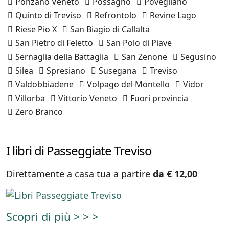
Ponzano Veneto
Possagno
Povegliano
Quinto di Treviso
Refrontolo
Revine Lago
Riese Pio X
San Biagio di Callalta
San Pietro di Feletto
San Polo di Piave
Sernaglia della Battaglia
San Zenone
Segusino
Silea
Spresiano
Susegana
Treviso
Valdobbiadene
Volpago del Montello
Vidor
Villorba
Vittorio Veneto
Fuori provincia
Zero Branco
I libri di Passeggiate Treviso
Direttamente a casa tua a partire
da € 12,00
Scopri di più > > >