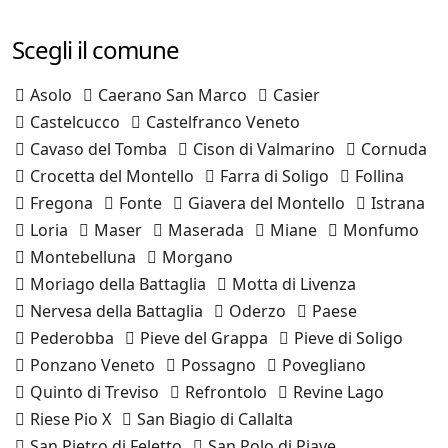
Scegli il comune
Asolo
Caerano San Marco
Casier
Castelcucco
Castelfranco Veneto
Cavaso del Tomba
Cison di Valmarino
Cornuda
Crocetta del Montello
Farra di Soligo
Follina
Fregona
Fonte
Giavera del Montello
Istrana
Loria
Maser
Maserada
Miane
Monfumo
Montebelluna
Morgano
Moriago della Battaglia
Motta di Livenza
Nervesa della Battaglia
Oderzo
Paese
Pederobba
Pieve del Grappa
Pieve di Soligo
Ponzano Veneto
Possagno
Povegliano
Quinto di Treviso
Refrontolo
Revine Lago
Riese Pio X
San Biagio di Callalta
San Pietro di Feletto
San Polo di Piave