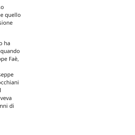
so
e quello
sione
.
o ha
6 quando
ppe Faè,
useppe
occhiani
l
aveva
nni di