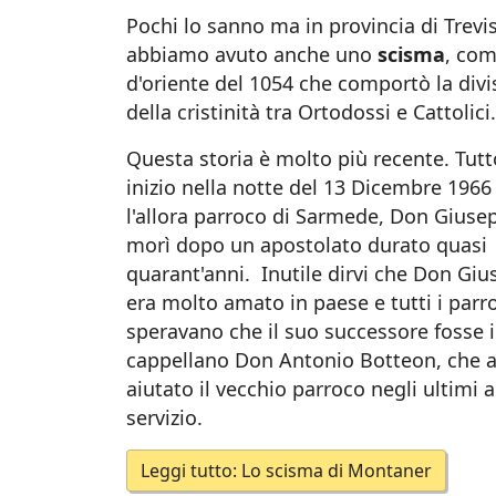
Pochi lo sanno ma in provincia di Trevi
abbiamo avuto anche uno
scisma
, com
d'oriente del 1054 che comportò la divi
della cristinità tra Ortodossi e Cattolici
Questa storia è molto più recente. Tutt
inizio nella notte del 13 Dicembre 196
l'allora parroco di Sarmede, Don Giuse
morì dopo un apostolato durato quasi
quarant'anni. Inutile dirvi che Don Gi
era molto amato in paese e tutti i parr
speravano che il suo successore fosse i
cappellano Don Antonio Botteon, che 
aiutato il vecchio parroco negli ultimi a
servizio.
Leggi tutto: Lo scisma di Montaner