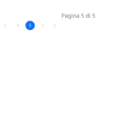
Pagina 5 di 5
3
4
5