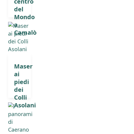
centro
del
Mondo
a
Camalò
Maser
ai
piedi
dei
Colli
Asolani