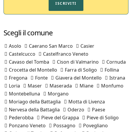
ISCRIVITI
Scegli il comune
Asolo
Caerano San Marco
Casier
Castelcucco
Castelfranco Veneto
Cavaso del Tomba
Cison di Valmarino
Cornuda
Crocetta del Montello
Farra di Soligo
Follina
Fregona
Fonte
Giavera del Montello
Istrana
Loria
Maser
Maserada
Miane
Monfumo
Montebelluna
Morgano
Moriago della Battaglia
Motta di Livenza
Nervesa della Battaglia
Oderzo
Paese
Pederobba
Pieve del Grappa
Pieve di Soligo
Ponzano Veneto
Possagno
Povegliano