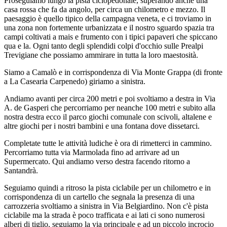
Proseguiamo lungo la pista ciclopedonale, superando anche una
casa rossa che fa da angolo, per circa un chilometro e mezzo. Il
paesaggio è quello tipico della campagna veneta, e ci troviamo in
una zona non fortemente urbanizzata e il nostro sguardo spazia tra
campi coltivati a mais e frumento con i tipici papaveri che spiccano
qua e la. Ogni tanto degli splendidi colpi d'occhio sulle Prealpi
Trevigiane che possiamo ammirare in tutta la loro maestosità.
Siamo a Camalò e in corrispondenza di Via Monte Grappa (di fronte
a La Casearia Carpenedo) giriamo a sinistra.
Andiamo avanti per circa 200 metri e poi svoltiamo a destra in Via
A. de Gasperi che percorriamo per neanche 100 metri e subito alla
nostra destra ecco il parco giochi comunale con scivoli, altalene e
altre giochi per i nostri bambini e una fontana dove dissetarci.
Completate tutte le attività ludiche è ora di rimetterci in cammino.
Percorriamo tutta via Marmolada fino ad arrivare ad un
Supermercato. Qui andiamo verso destra facendo ritorno a
Santandrà.
Seguiamo quindi a ritroso la pista ciclabile per un chilometro e in
corrispondenza di un cartello che segnala la presenza di una
carrozzeria svoltiamo a sinistra in Via Belgiardino. Non c'è pista
ciclabile ma la strada è poco trafficata e ai lati ci sono numerosi
alberi di tiglio, seguiamo la via principale e ad un piccolo incrocio