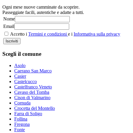
Ogni mese nuove camminate da scoprire.
Passeggiate facili, autentiche e adatte a tutti.
Nome
Email
Accetto i
Termini e condizioni
e i
Informativa sulla privacy
Iscriviti
Scegli il comune
Asolo
Caerano San Marco
Casier
Castelcucco
Castelfranco Veneto
Cavaso del Tomba
Cison di Valmarino
Cornuda
Crocetta del Montello
Farra di Soligo
Follina
Fregona
Fonte