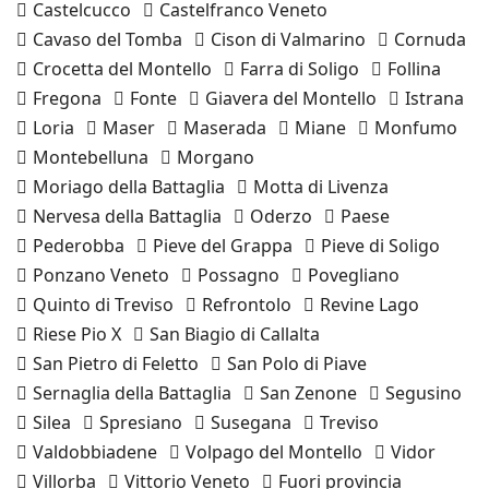
Castelcucco
Castelfranco Veneto
Cavaso del Tomba
Cison di Valmarino
Cornuda
Crocetta del Montello
Farra di Soligo
Follina
Fregona
Fonte
Giavera del Montello
Istrana
Loria
Maser
Maserada
Miane
Monfumo
Montebelluna
Morgano
Moriago della Battaglia
Motta di Livenza
Nervesa della Battaglia
Oderzo
Paese
Pederobba
Pieve del Grappa
Pieve di Soligo
Ponzano Veneto
Possagno
Povegliano
Quinto di Treviso
Refrontolo
Revine Lago
Riese Pio X
San Biagio di Callalta
San Pietro di Feletto
San Polo di Piave
Sernaglia della Battaglia
San Zenone
Segusino
Silea
Spresiano
Susegana
Treviso
Valdobbiadene
Volpago del Montello
Vidor
Villorba
Vittorio Veneto
Fuori provincia