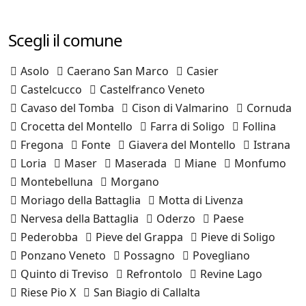
Scegli il comune
Asolo
Caerano San Marco
Casier
Castelcucco
Castelfranco Veneto
Cavaso del Tomba
Cison di Valmarino
Cornuda
Crocetta del Montello
Farra di Soligo
Follina
Fregona
Fonte
Giavera del Montello
Istrana
Loria
Maser
Maserada
Miane
Monfumo
Montebelluna
Morgano
Moriago della Battaglia
Motta di Livenza
Nervesa della Battaglia
Oderzo
Paese
Pederobba
Pieve del Grappa
Pieve di Soligo
Ponzano Veneto
Possagno
Povegliano
Quinto di Treviso
Refrontolo
Revine Lago
Riese Pio X
San Biagio di Callalta