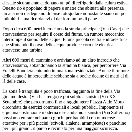
d'estate sicuramente ci donano un pò di refrigerio dalla calura estiva.
Questo rio è popolato di papere e anatre che abituati alla presenza
umana non disdegnano di farse fotografare nonostante siano un pò
intimiditi....ma ricordatevi di dar loro un pò di pane.
Dopo circa 600 metri incrociamo la strada principale (Via Cave) che
attraversiamo per seguire il corso del fiume, un rumore meccanico
interrompe il suono delle acque. E' una piccola centrale idroelettrica
che sfruttando il corso delle acque produce corrente elettrica
attraverso una turbina.
Altri 600 metri di cammino e arriviamo ad un altro incrocio che
attraversiamo, abbandonando la stradina bianca, per percorrere Via
Fratelli Bandiera entrando in una zona residenziale. Anche il rumore
delle acque è impercettibile sebbene sia a poche decine di metri al di
là delle case.
La zona è tranquilla e poco trafficata, raggiunta la fine della Via
giriamo destra (Via Pastrengo) e poi subito a sinistra (Via XX
Settembre) che percorriamo fino a raggiungere Piazza Aldo Moro
circondata da esercizi commerciali e locali pubblici. Imponente si
erge una costruzione moderna e se andiamo a sinistra (Via Solferino)
possiamo entrare nel parco giochi per bambini con numerose
attrattive per i più piccini (scivoli, altalene, arrampicate) e panchine
per i più grandi, il parco è recintato per una maggior sicurezza.