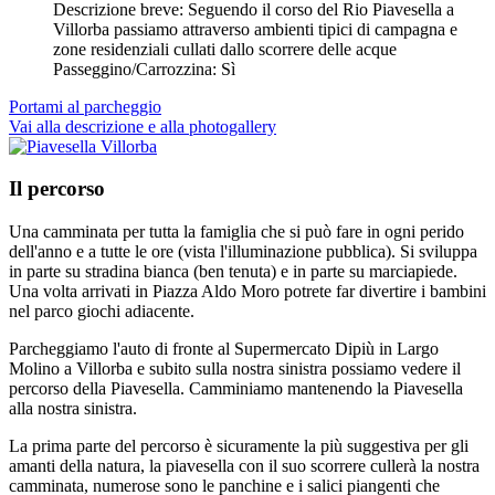
Descrizione breve:
Seguendo il corso del Rio Piavesella a
Villorba passiamo attraverso ambienti tipici di campagna e
zone residenziali cullati dallo scorrere delle acque
Passeggino/Carrozzina:
Sì
Portami al parcheggio
Vai alla descrizione e alla photogallery
Il percorso
Una camminata per tutta la famiglia che si può fare in ogni perido
dell'anno e a tutte le ore (vista l'illuminazione pubblica). Si sviluppa
in parte su stradina bianca (ben tenuta) e in parte su marciapiede.
Una volta arrivati in Piazza Aldo Moro potrete far divertire i bambini
nel parco giochi adiacente.
Parcheggiamo l'auto di fronte al Supermercato Dipiù in Largo
Molino a Villorba e subito sulla nostra sinistra possiamo vedere il
percorso della Piavesella. Camminiamo mantenendo la Piavesella
alla nostra sinistra.
La prima parte del percorso è sicuramente la più suggestiva per gli
amanti della natura, la piavesella con il suo scorrere cullerà la nostra
camminata, numerose sono le panchine e i salici piangenti che