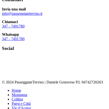
Invia una mail
info@passeggiatetreviso.it
Chiamaci
347 - 7491780
Whatsapp
347 - 7491780
Social
© 2024 PasseggiateTreviso | Daniele Genovese P.I. 04742720263
Home
Montagna
Collina
Paesi e Città
Vie d'Acqua