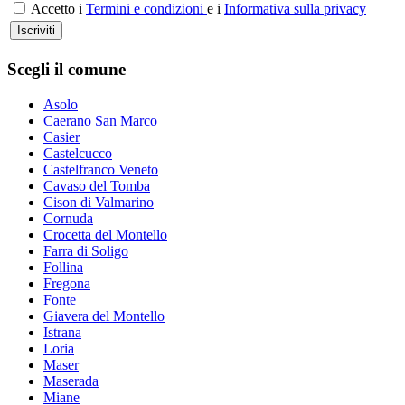
Accetto i
Termini e condizioni
e i
Informativa sulla privacy
Iscriviti
Scegli il comune
Asolo
Caerano San Marco
Casier
Castelcucco
Castelfranco Veneto
Cavaso del Tomba
Cison di Valmarino
Cornuda
Crocetta del Montello
Farra di Soligo
Follina
Fregona
Fonte
Giavera del Montello
Istrana
Loria
Maser
Maserada
Miane