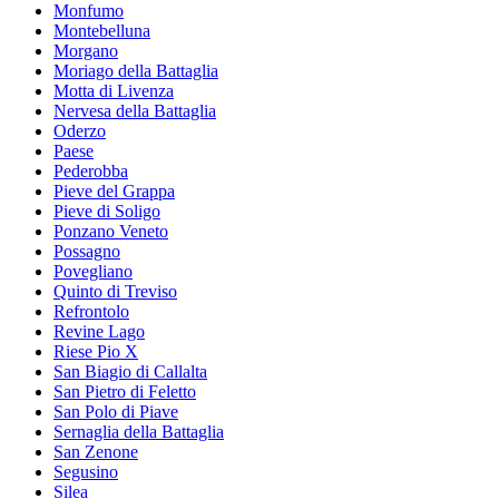
Monfumo
Montebelluna
Morgano
Moriago della Battaglia
Motta di Livenza
Nervesa della Battaglia
Oderzo
Paese
Pederobba
Pieve del Grappa
Pieve di Soligo
Ponzano Veneto
Possagno
Povegliano
Quinto di Treviso
Refrontolo
Revine Lago
Riese Pio X
San Biagio di Callalta
San Pietro di Feletto
San Polo di Piave
Sernaglia della Battaglia
San Zenone
Segusino
Silea