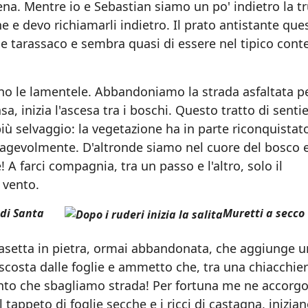
ena. Mentre io e Sebastian siamo un po' indietro la t
e e devo richiamarli indietro. Il prato antistante que
e e tarassaco e sembra quasi di essere nel tipico cont
nno le lamentele. Abbandoniamo la strada asfaltata pe
, inizia l'ascesa tra i boschi. Questo tratto di sentie
iù selvaggio: la vegetazione ha in parte riconquistato
 agevolmente. D'altronde siamo nel cuore del bosco 
! A farci compagnia, tra un passo e l'altro, solo il
l vento.
di Santa
Muretti a secco
casetta in pietra, ormai abbandonata, che aggiunge u
ascosta dalle foglie e ammetto che, tra una chiacchier
 tanto che sbagliamo strada! Per fortuna me ne accorg
l tappeto di foglie secche e i ricci di castagna, inizia