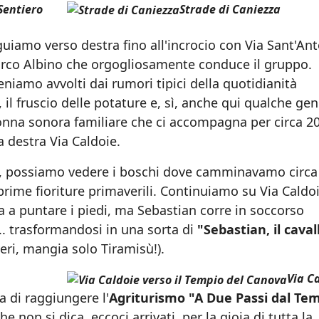
Sentiero
Strade di Caniezza
iamo verso destra fino all'incrocio con Via Sant'Ant
arco Albino che orgogliosamente conduce il gruppo.
veniamo avvolti dai rumori tipici della quotidianità
a, il fruscio delle potature e, sì, anche qui qualche gen
colonna sonora familiare che ci accompagna per circa 2
 destra Via Caldoie.
do, possiamo vedere i boschi dove camminavamo circa
e prime fioriture primaverili. Continuiamo su Via Caldo
ia a puntare i piedi, ma Sebastian corre in soccorso
... trasformandosi in una sorta di
"Sebastian, il caval
veri, mangia solo Tiramisù!).
Via C
a di raggiungere l'
Agriturismo "A Due Passi dal Te
e non si dica, eccoci arrivati, per la gioia di tutta la