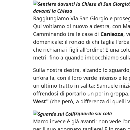
davanti la Chiesa
Raggiungiamo Via San Giorgio e prosegu
Qui voltiamo di nuovo a destra, con M
Camminando tra le case di
Caniezza
, 
domenicale: il ronzio di chi taglia l'erb
che richiama i figli all'ordine! È una 
metri, fino a quando imbocchiamo sulla
Sulla nostra destra, alzando lo sguar
un’ora fa, con il loro verde intenso e l
un ultimo tratto in salita: Samuele iniz
offrendosi di portarlo un po' in groppa
West"
(che però, a differenza di quelli 
Sguardo sui colli
Marco invece è già avanti: non vede l’or
per il suo agognato tagliere! E in men ch