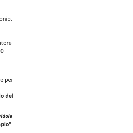
onio.
itore
00
ie per
lo del
aldoie
mpio"