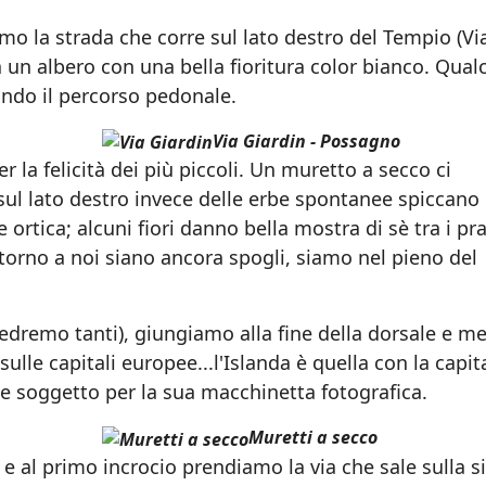
mo la strada che corre sul lato destro del Tempio (Vi
ta un albero con una bella fioritura color bianco. Qual
ndo il percorso pedonale.
Via Giardin - Possagno
r la felicità dei più piccoli. Un muretto a secco ci
ul lato destro invece delle erbe spontanee spiccano 
 ortica; alcuni fiori danno bella mostra di sè tra i pr
 intorno a noi siano ancora spogli, siamo nel pieno del
vedremo tanti), giungiamo alla fine della dorsale e m
ulle capitali europee...l'Islanda è quella con la capit
 soggetto per la sua macchinetta fotografica.
Muretti a secco
e al primo incrocio prendiamo la via che sale sulla si