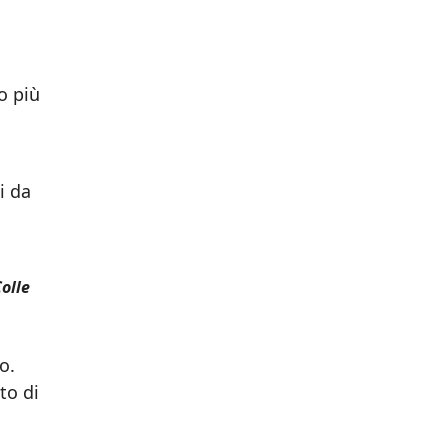
o più
i da
olle
o.
to di