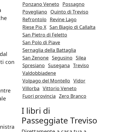
Ponzano Veneto
Possagno
a
Povegliano
Quinto di Treviso
che
Refrontolo
Revine Lago
Riese Pio X
San Biagio di Callalta
San Pietro di Feletto
San Polo di Piave
Sernaglia della Battaglia
dal
San Zenone
Segusino
Silea
ati con
Spresiano
Susegana
Treviso
Valdobbiadene
Volpago del Montello
Vidor
Villorba
Vittorio Veneto
entre
Fuori provincia
Zero Branco
ale
I libri di
Passeggiate Treviso
nistra
Direttamente a casa tua a