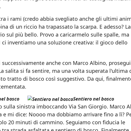
.
a i rami (credo abbia svegliato anche gli ultimi anim
pina di un riccio ha trapassato la scarpa. E adesso? La
rio sul più bello. Provo a caricarmelo sulle spalle, ma
 ci inventiamo una soluzione creativa: il gioco dello
oi successivamente anche con Marco Albino, proseg
 salita si fa sentire, ma una volta superata l'ultima 
sto tratto di bosco così suggestivo. Da qui, finalment
 cementata.
el bosco
Sentiero nel bosco
o sulla sinistra imboccando Via San Giorgio. Marco A
sa e mi dice: Noooo ma dobbiamo arrivare fino a lì? P
solo 20 minuti di cammino. Seguiamo con fiducia le
o
tra strada asfaltata e sentiero di bosco. Finalmente