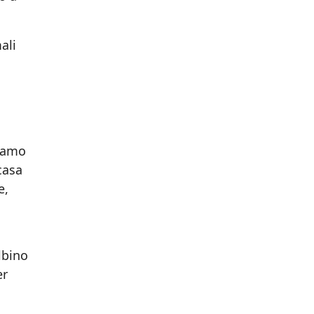
ali
uiamo
casa
e,
lbino
er