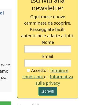
Iscriviti alla
newsletter
di
Ogni mese nuove
camminate da scoprire.
Passeggiate facili,
autentiche e adatte a tutti.
Nome
Email
a pace
Accetto i
Termini e
eremo
condizioni
e i
Informativa
nza.
sulla privacy
Iscriviti