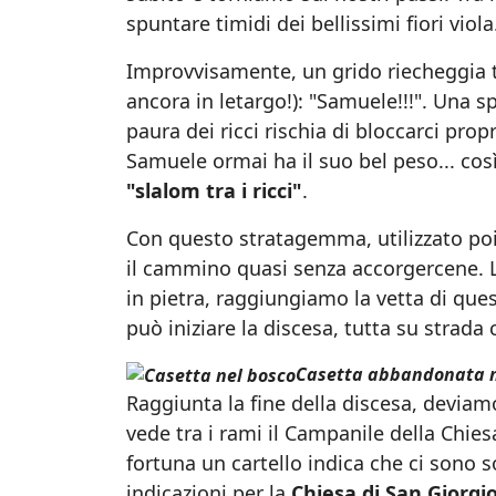
spuntare timidi dei bellissimi fiori viola
Improvvisamente, un grido riecheggia tr
ancora in letargo!): "Samuele!!!". Una s
paura dei ricci rischia di bloccarci prop
Samuele ormai ha il suo bel peso... così
"slalom tra i ricci"
.
Con questo stratagemma, utilizzato p
il cammino quasi senza accorgercene. La
in pietra, raggiungiamo la vetta di que
può iniziare la discesa, tutta su strada
Casetta abbandonata n
Raggiunta la fine della discesa, deviam
vede tra i rami il Campanile della Chie
fortuna un cartello indica che ci sono 
indicazioni per la
Chiesa di San Giorgi