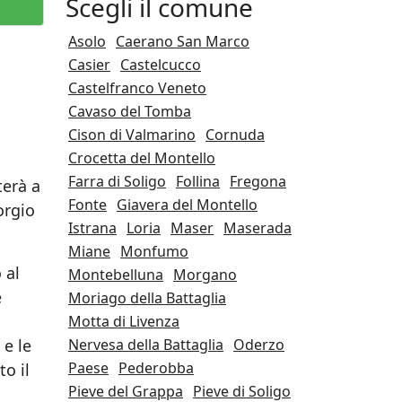
Scegli il comune
Asolo
Caerano San Marco
Casier
Castelcucco
Castelfranco Veneto
Cavaso del Tomba
Cison di Valmarino
Cornuda
Crocetta del Montello
Farra di Soligo
Follina
Fregona
terà a
Fonte
Giavera del Montello
orgio
Istrana
Loria
Maser
Maserada
Miane
Monfumo
 al
Montebelluna
Morgano
e
Moriago della Battaglia
Motta di Livenza
 e le
Nervesa della Battaglia
Oderzo
Paese
Pederobba
o il
Pieve del Grappa
Pieve di Soligo