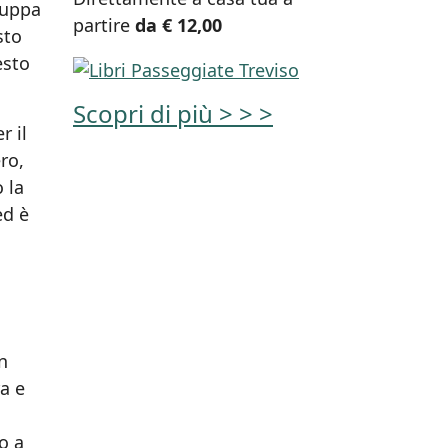
ruppa
partire
da € 12,00
sto
esto
Scopri di più > > >
r il
ro,
 la
ed è
n
a e
o
no a