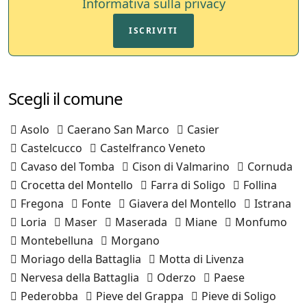
Informativa sulla privacy
ISCRIVITI
Scegli il comune
Asolo
Caerano San Marco
Casier
Castelcucco
Castelfranco Veneto
Cavaso del Tomba
Cison di Valmarino
Cornuda
Crocetta del Montello
Farra di Soligo
Follina
Fregona
Fonte
Giavera del Montello
Istrana
Loria
Maser
Maserada
Miane
Monfumo
Montebelluna
Morgano
Moriago della Battaglia
Motta di Livenza
Nervesa della Battaglia
Oderzo
Paese
Pederobba
Pieve del Grappa
Pieve di Soligo