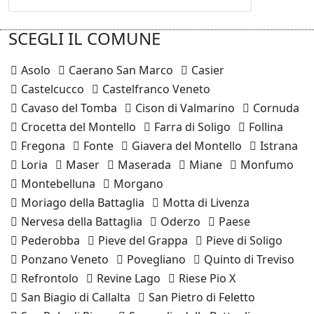
SCEGLI IL COMUNE
Asolo
Caerano San Marco
Casier
Castelcucco
Castelfranco Veneto
Cavaso del Tomba
Cison di Valmarino
Cornuda
Crocetta del Montello
Farra di Soligo
Follina
Fregona
Fonte
Giavera del Montello
Istrana
Loria
Maser
Maserada
Miane
Monfumo
Montebelluna
Morgano
Moriago della Battaglia
Motta di Livenza
Nervesa della Battaglia
Oderzo
Paese
Pederobba
Pieve del Grappa
Pieve di Soligo
Ponzano Veneto
Povegliano
Quinto di Treviso
Refrontolo
Revine Lago
Riese Pio X
San Biagio di Callalta
San Pietro di Feletto