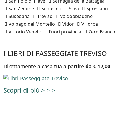
San Polo di Piave
Sernaglia della Battaglia
San Zenone
Segusino
Silea
Spresiano
Susegana
Treviso
Valdobbiadene
Volpago del Montello
Vidor
Villorba
Vittorio Veneto
Fuori provincia
Zero Branco
I LIBRI DI PASSEGGIATE TREVISO
Direttamente a casa tua a partire
da € 12,00
Scopri di più > > >