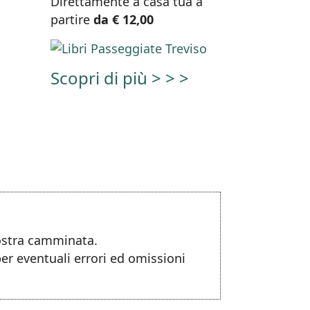
Direttamente a casa tua a
partire
da € 12,00
Scopri di più > > >
nostra camminata.
per eventuali errori ed omissioni