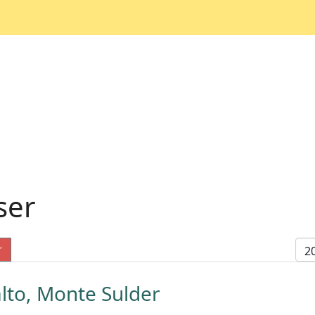
ser
Di
r
alto, Monte Sulder