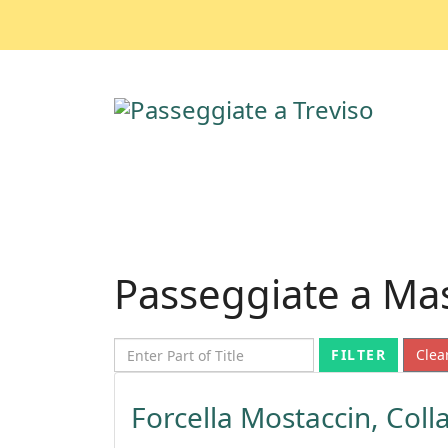
Passeggiate a Ma
Enter Part of Title
FILTER
Clea
Forcella Mostaccin, Coll