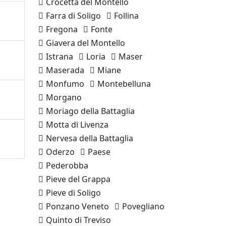
Crocetta del Montello
Farra di Soligo
Follina
Fregona
Fonte
Giavera del Montello
Istrana
Loria
Maser
Maserada
Miane
Monfumo
Montebelluna
Morgano
Moriago della Battaglia
Motta di Livenza
Nervesa della Battaglia
Oderzo
Paese
Pederobba
Pieve del Grappa
Pieve di Soligo
Ponzano Veneto
Povegliano
Quinto di Treviso