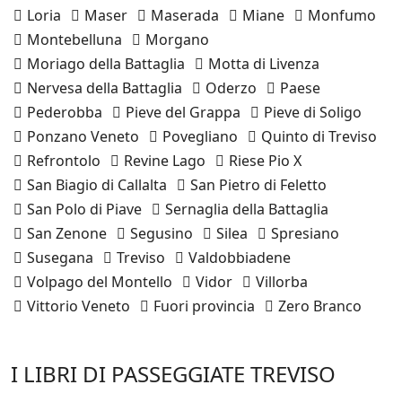
Loria
Maser
Maserada
Miane
Monfumo
Montebelluna
Morgano
Moriago della Battaglia
Motta di Livenza
Nervesa della Battaglia
Oderzo
Paese
Pederobba
Pieve del Grappa
Pieve di Soligo
Ponzano Veneto
Povegliano
Quinto di Treviso
Refrontolo
Revine Lago
Riese Pio X
San Biagio di Callalta
San Pietro di Feletto
San Polo di Piave
Sernaglia della Battaglia
San Zenone
Segusino
Silea
Spresiano
Susegana
Treviso
Valdobbiadene
Volpago del Montello
Vidor
Villorba
Vittorio Veneto
Fuori provincia
Zero Branco
I LIBRI DI PASSEGGIATE TREVISO