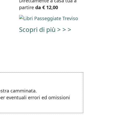
Direttamente a casa tua a
partire
da € 12,00
Scopri di più > > >
nostra camminata.
per eventuali errori ed omissioni