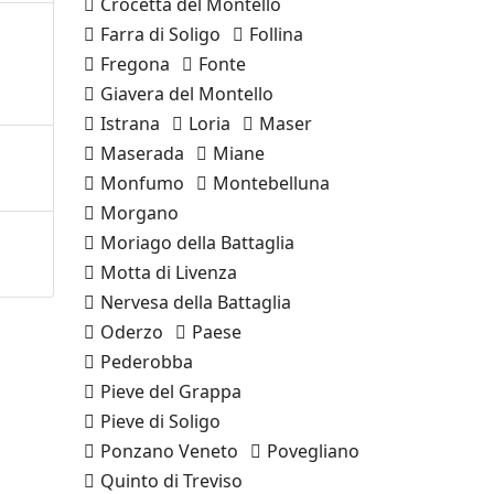
Crocetta del Montello
Farra di Soligo
Follina
Fregona
Fonte
Giavera del Montello
Istrana
Loria
Maser
Maserada
Miane
Monfumo
Montebelluna
Morgano
Moriago della Battaglia
Motta di Livenza
Nervesa della Battaglia
Oderzo
Paese
Pederobba
Pieve del Grappa
Pieve di Soligo
Ponzano Veneto
Povegliano
Quinto di Treviso