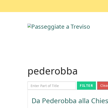
pederobba
Enter Part of Title
FILTER
Clea
Da Pederobba alla Chies