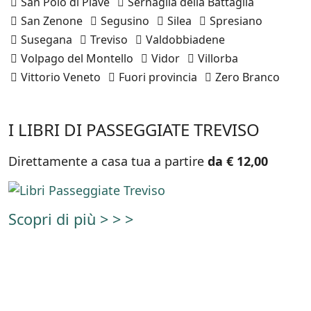
San Polo di Piave
Sernaglia della Battaglia
San Zenone
Segusino
Silea
Spresiano
Susegana
Treviso
Valdobbiadene
Volpago del Montello
Vidor
Villorba
Vittorio Veneto
Fuori provincia
Zero Branco
I LIBRI DI PASSEGGIATE TREVISO
Direttamente a casa tua a partire
da € 12,00
Scopri di più > > >