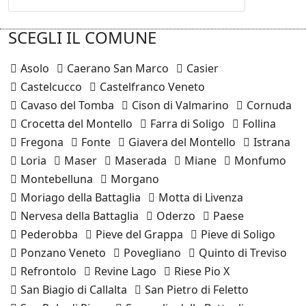
SCEGLI IL COMUNE
Asolo
Caerano San Marco
Casier
Castelcucco
Castelfranco Veneto
Cavaso del Tomba
Cison di Valmarino
Cornuda
Crocetta del Montello
Farra di Soligo
Follina
Fregona
Fonte
Giavera del Montello
Istrana
Loria
Maser
Maserada
Miane
Monfumo
Montebelluna
Morgano
Moriago della Battaglia
Motta di Livenza
Nervesa della Battaglia
Oderzo
Paese
Pederobba
Pieve del Grappa
Pieve di Soligo
Ponzano Veneto
Povegliano
Quinto di Treviso
Refrontolo
Revine Lago
Riese Pio X
San Biagio di Callalta
San Pietro di Feletto