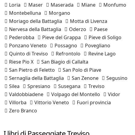
Loria
Maser
Maserada
Miane
Monfumo
Montebelluna
Morgano
Moriago della Battaglia
Motta di Livenza
Nervesa della Battaglia
Oderzo
Paese
Pederobba
Pieve del Grappa
Pieve di Soligo
Ponzano Veneto
Possagno
Povegliano
Quinto di Treviso
Refrontolo
Revine Lago
Riese Pio X
San Biagio di Callalta
San Pietro di Feletto
San Polo di Piave
Sernaglia della Battaglia
San Zenone
Segusino
Silea
Spresiano
Susegana
Treviso
Valdobbiadene
Volpago del Montello
Vidor
Villorba
Vittorio Veneto
Fuori provincia
Zero Branco
I libri di Passeggiate Treviso