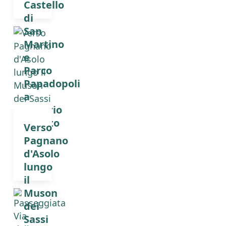
Castello
di
San
Martino
e
Parco
Papadopoli
a
Vittorio
Veneto
Verso
Pagnano
d'Asolo
lungo
il
Muson
dei
Sassi