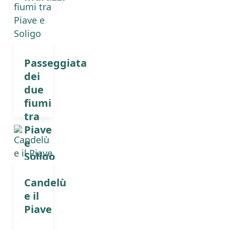
Passeggiata
dei
due
fiumi
tra
Piave
e
Soligo
Candelù
e il
Piave