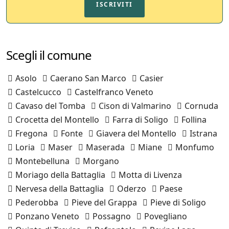
ISCRIVITI
Scegli il comune
Asolo
Caerano San Marco
Casier
Castelcucco
Castelfranco Veneto
Cavaso del Tomba
Cison di Valmarino
Cornuda
Crocetta del Montello
Farra di Soligo
Follina
Fregona
Fonte
Giavera del Montello
Istrana
Loria
Maser
Maserada
Miane
Monfumo
Montebelluna
Morgano
Moriago della Battaglia
Motta di Livenza
Nervesa della Battaglia
Oderzo
Paese
Pederobba
Pieve del Grappa
Pieve di Soligo
Ponzano Veneto
Possagno
Povegliano