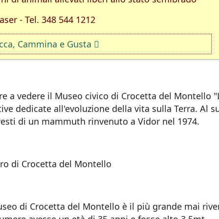
aser - Tel. 348 544 1212
icca, Cammina e Gusta
e a vedere il Museo civico di Crocetta del Montello "
ve dedicate all'evoluzione della vita sulla Terra. Al s
 resti di un mammuth rinvenuto a Vidor nel 1974.
tro di Crocetta del Montello
seo di Crocetta del Montello è il più grande mai riv
esumere avesse un età di 35 anni e fosse alto 3,5mt.