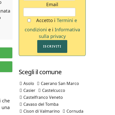
o
Email
gnata
o
Accetto i
Termini e
condizioni
e i
Informativa
sulla privacy
ISCRIVITI
Scegli il comune
Asolo
Caerano San Marco
Casier
Castelcucco
Castelfranco Veneto
i che
Cavaso del Tomba
e una
Cison di Valmarino
Cornuda