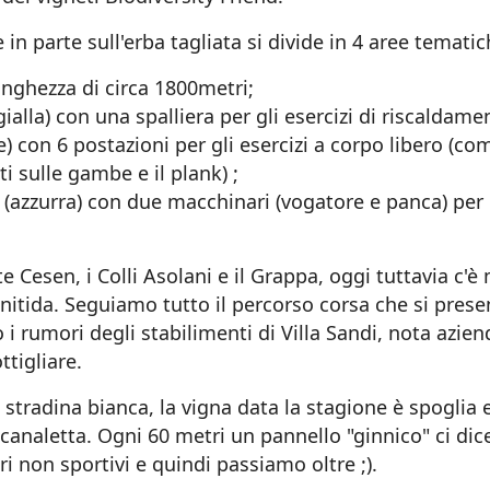
 in parte sull'erba tagliata si divide in 4 aree tematic
unghezza di circa 1800metri;
gialla) con una spalliera per gli esercizi di riscaldame
) con 6 postazioni per gli esercizi a corpo libero (co
i sulle gambe e il plank) ;
(azzurra) con due macchinari (vogatore e panca) per
esen, i Colli Asolani e il Grappa, oggi tuttavia c'è
 nitida. Seguiamo tutto il percorso corsa che si prese
i rumori degli stabilimenti di Villa Sandi, nota azien
tigliare.
tradina bianca, la vigna data la stagione è spoglia 
 canaletta. Ogni 60 metri un pannello "ginnico" ci dic
i non sportivi e quindi passiamo oltre ;).