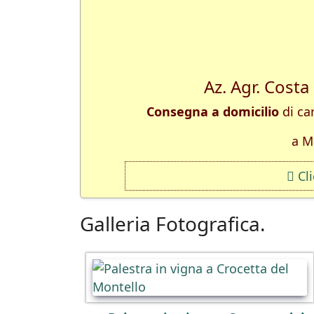
Az. Agr. Costa
Consegna a domicilio
di car
a M
Cl
Galleria Fotografica.