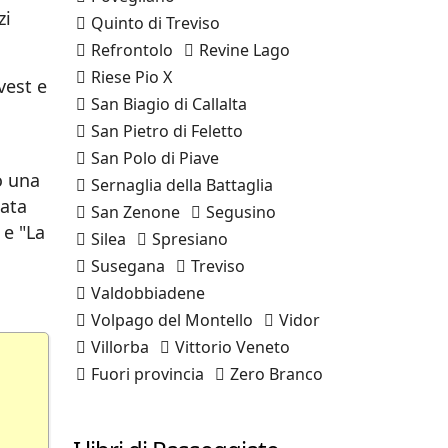
zi
Quinto di Treviso
Refrontolo
Revine Lago
Riese Pio X
vest e
San Biagio di Callalta
San Pietro di Feletto
San Polo di Piave
o una
Sernaglia della Battaglia
iata
San Zenone
Segusino
 e "La
Silea
Spresiano
Susegana
Treviso
Valdobbiadene
Volpago del Montello
Vidor
Villorba
Vittorio Veneto
Fuori provincia
Zero Branco