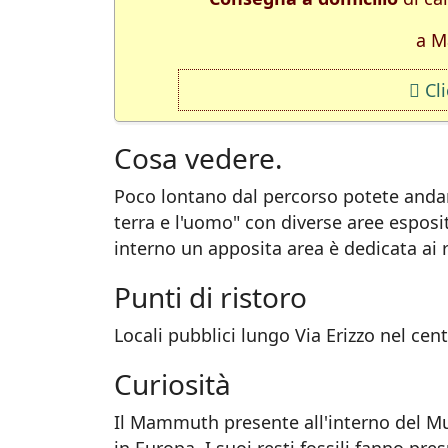
a M
Cl
Cosa vedere.
Poco lontano dal percorso potete andar
terra e l'uomo" con diverse aree espositi
interno un apposita area è dedicata ai
Punti di ristoro
Locali pubblici lungo Via Erizzo nel cen
Curiosità
Il Mammuth presente all'interno del Mu
in Europa. I suoi resti fossili fanno pr