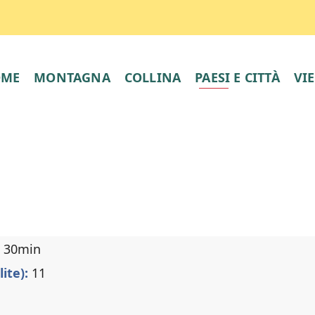
OME
MONTAGNA
COLLINA
PAESI E CITTÀ
VI
| 30min
lite):
11