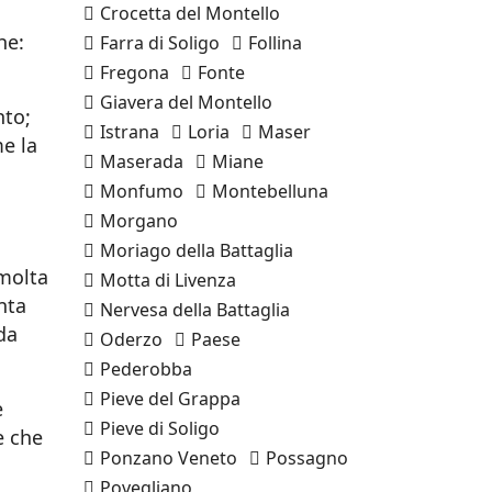
Crocetta del Montello
he:
Farra di Soligo
Follina
Fregona
Fonte
Giavera del Montello
nto;
Istrana
Loria
Maser
me la
Maserada
Miane
Monfumo
Montebelluna
Morgano
Moriago della Battaglia
 molta
Motta di Livenza
nta
Nervesa della Battaglia
da
Oderzo
Paese
Pederobba
Pieve del Grappa
e
Pieve di Soligo
e che
Ponzano Veneto
Possagno
Povegliano