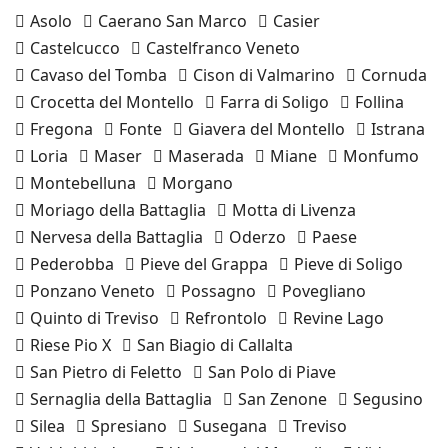
Asolo
Caerano San Marco
Casier
Castelcucco
Castelfranco Veneto
Cavaso del Tomba
Cison di Valmarino
Cornuda
Crocetta del Montello
Farra di Soligo
Follina
Fregona
Fonte
Giavera del Montello
Istrana
Loria
Maser
Maserada
Miane
Monfumo
Montebelluna
Morgano
Moriago della Battaglia
Motta di Livenza
Nervesa della Battaglia
Oderzo
Paese
Pederobba
Pieve del Grappa
Pieve di Soligo
Ponzano Veneto
Possagno
Povegliano
Quinto di Treviso
Refrontolo
Revine Lago
Riese Pio X
San Biagio di Callalta
San Pietro di Feletto
San Polo di Piave
Sernaglia della Battaglia
San Zenone
Segusino
Silea
Spresiano
Susegana
Treviso