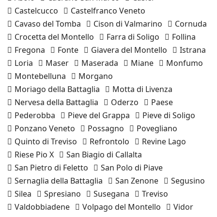
Castelcucco
Castelfranco Veneto
Cavaso del Tomba
Cison di Valmarino
Cornuda
Crocetta del Montello
Farra di Soligo
Follina
Fregona
Fonte
Giavera del Montello
Istrana
Loria
Maser
Maserada
Miane
Monfumo
Montebelluna
Morgano
Moriago della Battaglia
Motta di Livenza
Nervesa della Battaglia
Oderzo
Paese
Pederobba
Pieve del Grappa
Pieve di Soligo
Ponzano Veneto
Possagno
Povegliano
Quinto di Treviso
Refrontolo
Revine Lago
Riese Pio X
San Biagio di Callalta
San Pietro di Feletto
San Polo di Piave
Sernaglia della Battaglia
San Zenone
Segusino
Silea
Spresiano
Susegana
Treviso
Valdobbiadene
Volpago del Montello
Vidor